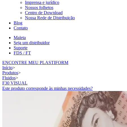
Imprensa e jurídico
Nossos folhetos
Centro de Download
Nossa Rede de Distribuição
Blog
Contato
Maleta
Seja um distribuidor
Suporte
FDS / FT
ENCONTRE MEU PLASTIFORM
Início
>
Produtos
>
Fluidos
>
F30 VISUAL
Este produto corresponde às minhas necessidades?