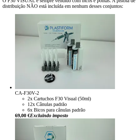
O F30 VISUAL é sempre vendido com bicos e pontas. A pistola de
distribuição NÃO está incluída em nenhum desses conjuntos:
CA-F30V-2
2x Cartuchos F30 Visual (50ml)
12x Cânulas padrão
6x Bicos para cânulas padrão
69,00 €
Excluindo imposto