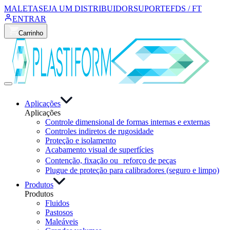
MALETA
SEJA UM DISTRIBUIDOR
SUPORTE
FDS / FT
ENTRAR
Carrinho
Aplicações
Aplicações
Controle dimensional de formas internas e externas
Controles indiretos de rugosidade
Proteção e isolamento
Acabamento visual de superfícies
Contenção, fixação ou reforço de peças
Plugue de proteção para calibradores (seguro e limpo)
Produtos
Produtos
Fluidos
Pastosos
Maleáveis