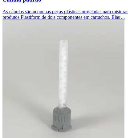
As cânulas são pequenas peças plásticas projetadas para misturar
produtos Plastiform de dois componentes em cartuchos. Elas ...