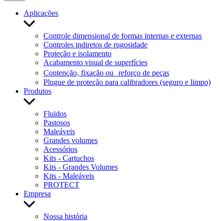
Aplicações
Controle dimensional de formas internas e externas
Controles indiretos de rugosidade
Proteção e isolamento
Acabamento visual de superfícies
Contenção, fixação ou reforço de peças
Plugue de proteção para calibradores (seguro e limpo)
Produtos
Fluidos
Pastosos
Maleáveis
Grandes volumes
Acessórios
Kits - Cartuchos
Kits - Grandes Volumes
Kits - Maleáveis
PROTECT
Empresa
Nossa história