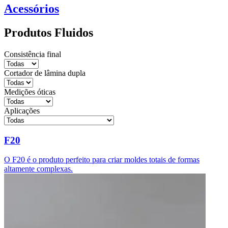
Acessórios
Produtos Fluidos
Consistência final
Cortador de lâmina dupla
Medições óticas
Aplicações
F20
O F20 é o produto perfeito para criar moldes totais de formas
altamente complexas.