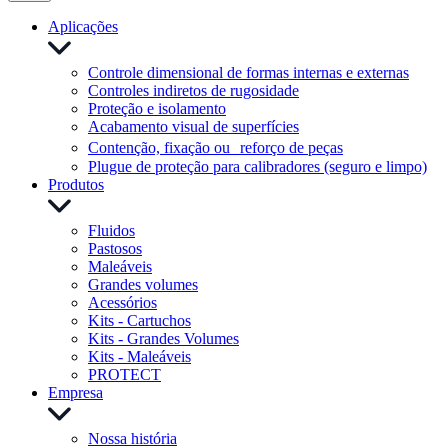
Aplicações
Controle dimensional de formas internas e externas
Controles indiretos de rugosidade
Proteção e isolamento
Acabamento visual de superfícies
Contenção, fixação ou reforço de peças
Plugue de proteção para calibradores (seguro e limpo)
Produtos
Fluidos
Pastosos
Maleáveis
Grandes volumes
Acessórios
Kits - Cartuchos
Kits - Grandes Volumes
Kits - Maleáveis
PROTECT
Empresa
Nossa história