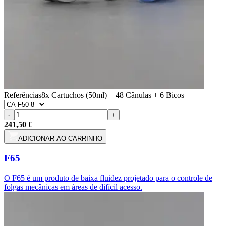
Referências
8x Cartuchos (50ml) + 48 Cânulas + 6 Bicos
-
+
241,50 €
ADICIONAR AO CARRINHO
F65
O F65 é um produto de baixa fluidez projetado para o controle de
folgas mecânicas em áreas de difícil acesso.