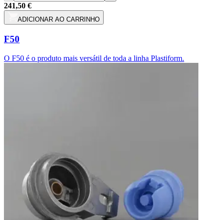
241,50 €
ADICIONAR AO CARRINHO
F50
O F50 é o produto mais versátil de toda a linha Plastiform.