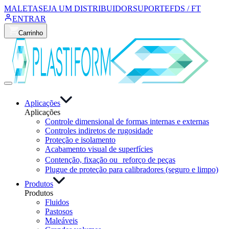
MALETA
SEJA UM DISTRIBUIDOR
SUPORTE
FDS / FT
ENTRAR
Carrinho
Aplicações
Aplicações
Controle dimensional de formas internas e externas
Controles indiretos de rugosidade
Proteção e isolamento
Acabamento visual de superfícies
Contenção, fixação ou reforço de peças
Plugue de proteção para calibradores (seguro e limpo)
Produtos
Produtos
Fluidos
Pastosos
Maleáveis