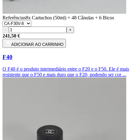
Referências
8x Cartuchos (50ml) + 48 Cânulas + 6 Bicos
-
+
241,50 €
ADICIONAR AO CARRINHO
F40
O F40 é o produto intermediário entre o F20 e o F50. Ele é mais
resistente que o F50 e mais duro que o F20, podendo ser cor ...