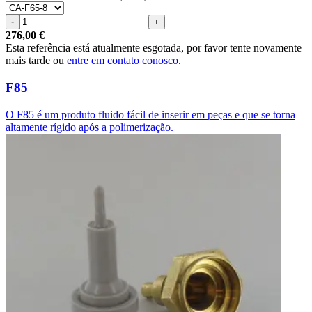
-
+
276,00 €
Esta referência está atualmente esgotada, por favor tente novamente
mais tarde ou
entre em contato conosco
.
F85
O F85 é um produto fluido fácil de inserir em peças e que se torna
altamente rígido após a polimerização.