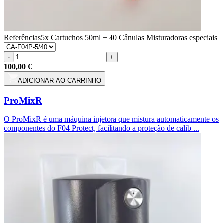
Referências
5x Cartuchos 50ml + 40 Cânulas Misturadoras especiais
-
+
100,00 €
ADICIONAR AO CARRINHO
ProMixR
O ProMixR é uma máquina injetora que mistura automaticamente os
componentes do F04 Protect, facilitando a proteção de calib ...