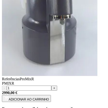
Referências
ProMixR
PMIXR
-
+
2990,00 €
ADICIONAR AO CARRINHO