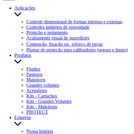
Aplicações
Controle dimensional de formas internas e externas
Controles indiretos de rugosidade
Proteção e isolamento
Acabamento visual de superfícies
Contenção, fixação ou reforço de peças
Plugue de proteção para calibradores (seguro e limpo)
Produtos
Fluidos
Pastosos
Maleáveis
Grandes volumes
Acessórios
Kits - Cartuchos
Kits - Grandes Volumes
Kits - Maleáveis
PROTECT
Empresa
Nossa história