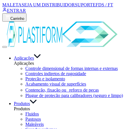
MALETA
SEJA UM DISTRIBUIDOR
SUPORTE
FDS / FT
ENTRAR
Carrinho
Aplicações
Aplicações
Controle dimensional de formas internas e externas
Controles indiretos de rugosidade
Proteção e isolamento
Acabamento visual de superfícies
Contenção, fixação ou reforço de peças
Plugue de proteção para calibradores (seguro e limpo)
Produtos
Produtos
Fluidos
Pastosos
Maleáveis