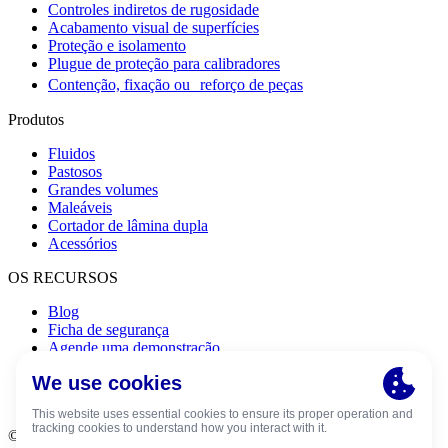
Controles indiretos de rugosidade
Acabamento visual de superfícies
Proteção e isolamento
Plugue de proteção para calibradores
Contenção, fixação ou reforço de peças
Produtos
Fluidos
Pastosos
Grandes volumes
Maleáveis
Cortador de lâmina dupla
Acessórios
OS RECURSOS
Blog
Ficha de segurança
Agende uma demonstração
Como usar o Plastiform
Encontrar meu Plastiform
Maleta de Iniciação
© 2024 | Copyright Plastiform