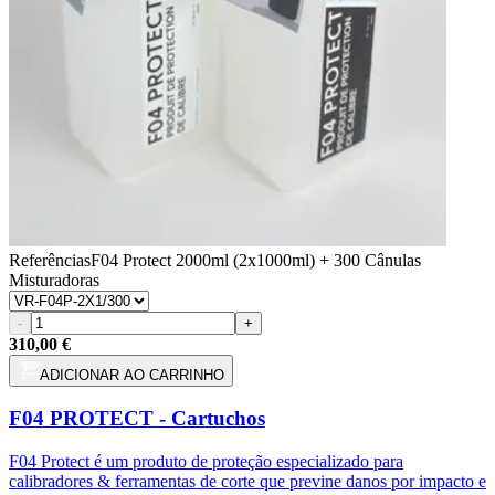
Referências
F04 Protect 2000ml (2x1000ml) + 300 Cânulas
Misturadoras
-
+
310,00 €
ADICIONAR AO CARRINHO
F04 PROTECT - Cartuchos
F04 Protect é um produto de proteção especializado para
calibradores & ferramentas de corte que previne danos por impacto e