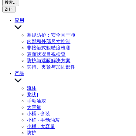
搜索…
ZH
应用
塞规防护：安全且干净
内部和外部尺寸控制
非接触式粗糙度检测
表面状况目视检查
防护与遮蔽解决方案
夹持、夹紧与加固部件
产品
流体
浆状]
手动油灰
大容量
小桶 - 盒装
小桶 - 手动油灰
小桶 - 大容量
防护