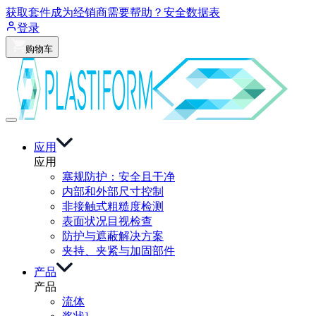
获取套件
成为经销商
需要帮助？
安全数据表
登录
购物车
应用
应用
塞规防护：安全且干净
内部和外部尺寸控制
非接触式粗糙度检测
表面状况目视检查
防护与遮蔽解决方案
夹持、夹紧与加固部件
产品
产品
流体