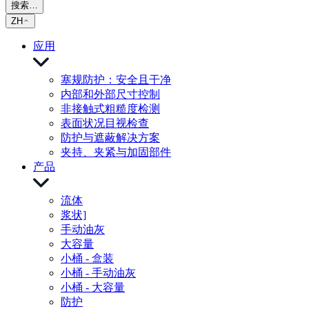
搜索…
ZH
应用
塞规防护：安全且干净
内部和外部尺寸控制
非接触式粗糙度检测
表面状况目视检查
防护与遮蔽解决方案
夹持、夹紧与加固部件
产品
流体
浆状]
手动油灰
大容量
小桶 - 盒装
小桶 - 手动油灰
小桶 - 大容量
防护