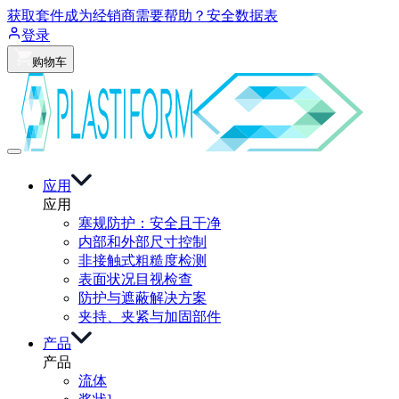
获取套件
成为经销商
需要帮助？
安全数据表
登录
购物车
应用
应用
塞规防护：安全且干净
内部和外部尺寸控制
非接触式粗糙度检测
表面状况目视检查
防护与遮蔽解决方案
夹持、夹紧与加固部件
产品
产品
流体