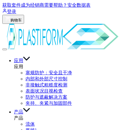
获取套件
成为经销商
需要帮助？
安全数据表
登录
购物车
应用
应用
塞规防护：安全且干净
内部和外部尺寸控制
非接触式粗糙度检测
表面状况目视检查
防护与遮蔽解决方案
夹持、夹紧与加固部件
产品
产品
流体