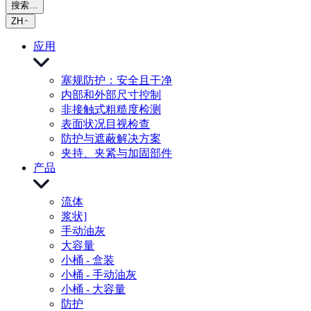
搜索…
ZH
应用
塞规防护：安全且干净
内部和外部尺寸控制
非接触式粗糙度检测
表面状况目视检查
防护与遮蔽解决方案
夹持、夹紧与加固部件
产品
流体
浆状]
手动油灰
大容量
小桶 - 盒装
小桶 - 手动油灰
小桶 - 大容量
防护