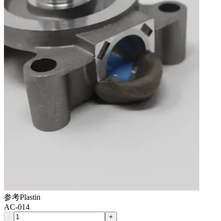
参考
Plastin
AC-014
-
+