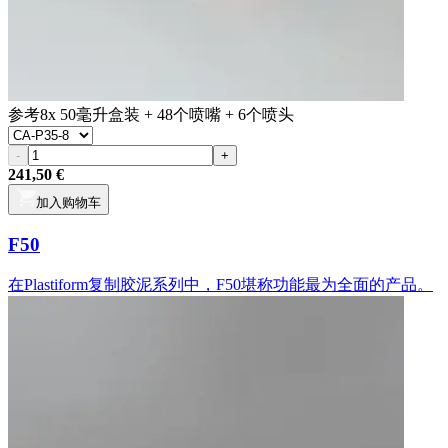
参考
8x 50毫升盒装 + 48个喷嘴 + 6个喷头
-
+
241,50 €
加入购物车
F50
在Plastiform复制胶泥系列中，F50堪称功能最为全面的产品。