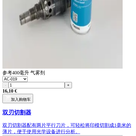
参考
400毫升 气雾剂
-
+
16,10 €
加入购物车
双刃切割器
双刃切割器配有两片平行刀片，可轻松将印模切割成1毫米的
薄片，便于使用光学设备进行分析。