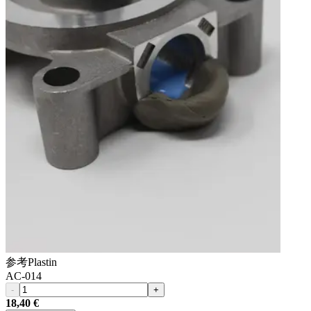
参考
Plastin
AC-014
-
+
18,40 €