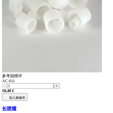
参考
脱模环
AC-011
-
+
18,40 €
加入购物车
长喷嘴