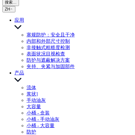
搜索…
ZH
应用
塞规防护：安全且干净
内部和外部尺寸控制
非接触式粗糙度检测
表面状况目视检查
防护与遮蔽解决方案
夹持、夹紧与加固部件
产品
流体
浆状]
手动油灰
大容量
小桶 - 盒装
小桶 - 手动油灰
小桶 - 大容量
防护