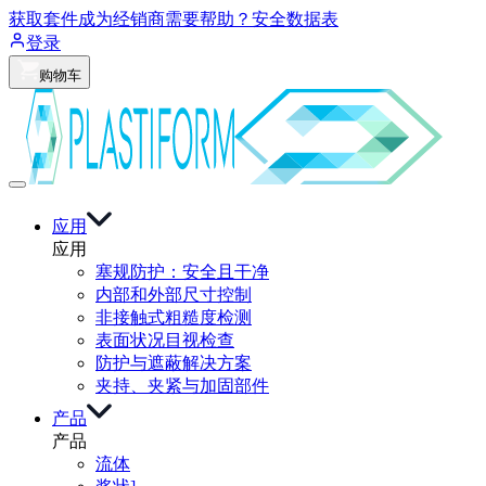
获取套件
成为经销商
需要帮助？
安全数据表
登录
购物车
应用
应用
塞规防护：安全且干净
内部和外部尺寸控制
非接触式粗糙度检测
表面状况目视检查
防护与遮蔽解决方案
夹持、夹紧与加固部件
产品
产品
流体