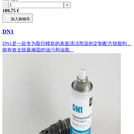
-
+
189,75 €
加入购物车
DN1
DN1是一款专为取印模前的表面清洁而设的定制配方脱脂剂，
能有效去除最顽固的油污和油脂。