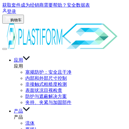
获取套件
成为经销商
需要帮助？
安全数据表
登录
购物车
应用
应用
塞规防护：安全且干净
内部和外部尺寸控制
非接触式粗糙度检测
表面状况目视检查
防护与遮蔽解决方案
夹持、夹紧与加固部件
产品
产品
流体