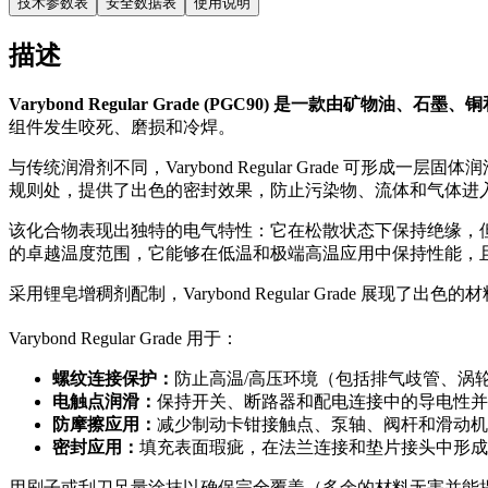
技术参数表
安全数据表
使用说明
描述
Varybond Regular Grade (PGC90) 是一款由矿
组件发生咬死、磨损和冷焊。
与传统润滑剂不同，Varybond Regular Grade
规则处，提供了出色的密封效果，防止污染物、流体和气体进
该化合物表现出独特的电气特性：它在松散状态下保持绝缘，但在受到
的卓越温度范围，它能够在低温和极端高温应用中保持性能，
采用锂皂增稠剂配制，Varybond Regular Grade
Varybond Regular Grade 用于：
螺纹连接保护：
防止高温/高压环境（包括排气歧管、涡
电触点润滑：
保持开关、断路器和配电连接中的导电性并
防摩擦应用：
减少制动卡钳接触点、泵轴、阀杆和滑动机
密封应用：
填充表面瑕疵，在法兰连接和垫片接头中形成
用刷子或刮刀足量涂抹以确保完全覆盖（多余的材料无害并能