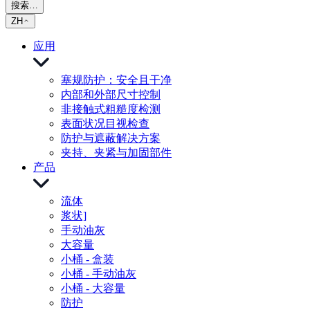
搜索…
ZH
应用
塞规防护：安全且干净
内部和外部尺寸控制
非接触式粗糙度检测
表面状况目视检查
防护与遮蔽解决方案
夹持、夹紧与加固部件
产品
流体
浆状]
手动油灰
大容量
小桶 - 盒装
小桶 - 手动油灰
小桶 - 大容量
防护