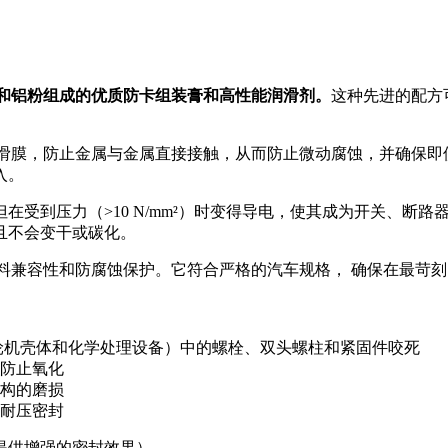
物油、石墨、铜和铝粉组成的优质防卡组装膏和高性能润滑剂。
这种先进的配方
 可形成一层固体润滑膜，防止金属与金属直接接触，从而防止微动腐蚀，
入。
压力（>10 N/mm²）时变得导电，使其成为开关、断路器和线路连
且不会变干或碳化。
 展现了出色的材料兼容性和防腐蚀保护。它符合严格的汽车规格， 确保在
轮机壳体和化学处理设备）中的螺栓、双头螺柱和紧固件咬死
防止氧化
构的磨损
耐压密封
提供增强的密封效果）。