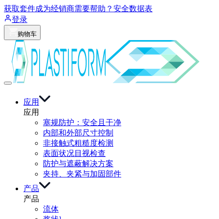
获取套件
成为经销商
需要帮助？
安全数据表
登录
购物车
应用
应用
塞规防护：安全且干净
内部和外部尺寸控制
非接触式粗糙度检测
表面状况目视检查
防护与遮蔽解决方案
夹持、夹紧与加固部件
产品
产品
流体