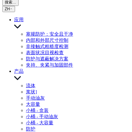
搜索…
ZH
应用
塞规防护：安全且干净
内部和外部尺寸控制
非接触式粗糙度检测
表面状况目视检查
防护与遮蔽解决方案
夹持、夹紧与加固部件
产品
流体
浆状]
手动油灰
大容量
小桶 - 盒装
小桶 - 手动油灰
小桶 - 大容量
防护