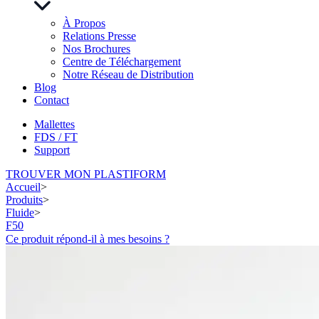
À Propos
Relations Presse
Nos Brochures
Centre de Téléchargement
Notre Réseau de Distribution
Blog
Contact
Mallettes
FDS / FT
Support
TROUVER MON PLASTIFORM
Accueil
>
Produits
>
Fluide
>
F50
Ce produit répond-il à mes besoins ?