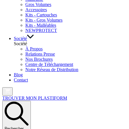
Gros Volumes
Accessoires
Kits - Cartouches
Kits - Gros Volumes
Kits - Malléables
NEW
PROTECT
Société
Société
À Propos
Relations Presse
Nos Brochures
Centre de Téléchargement
Notre Réseau de Distribution
Blog
Contact
TROUVER MON PLASTIFORM
Rechercher …