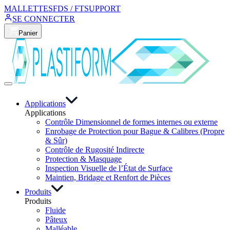
MALLETTES
FDS / FT
SUPPORT
SE CONNECTER
Panier
Applications
Applications
Contrôle Dimensionnel de formes internes ou externe
Enrobage de Protection pour Bague & Calibres (Propre
& Sûr)
Contrôle de Rugosité Indirecte
Protection & Masquage
Inspection Visuelle de l’État de Surface
Maintien, Bridage et Renfort de Pièces
Produits
Produits
Fluide
Pâteux
Malléable