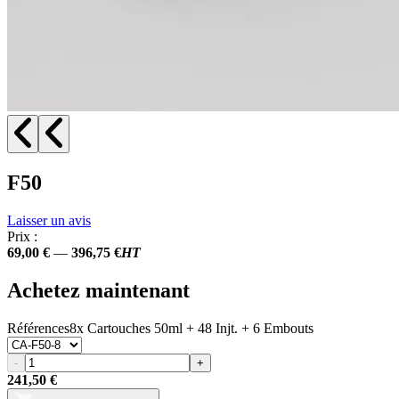
F50
Laisser un avis
Prix :
69,00 €
—
396,75 €
HT
Achetez maintenant
Références
8x Cartouches 50ml + 48 Injt. + 6 Embouts
-
+
241,50 €