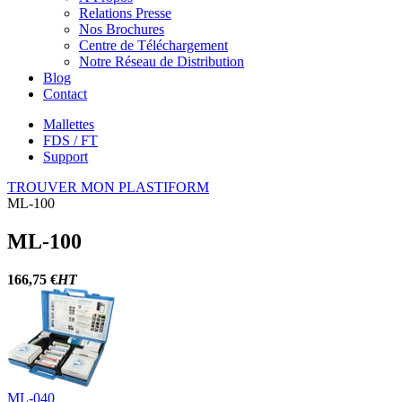
Relations Presse
Nos Brochures
Centre de Téléchargement
Notre Réseau de Distribution
Blog
Contact
Mallettes
FDS / FT
Support
TROUVER MON PLASTIFORM
ML-100
ML-100
166,75 €
HT
ML-040