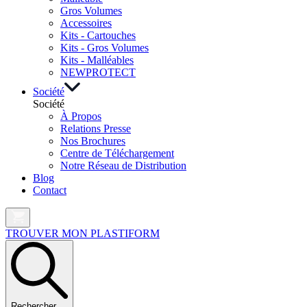
Gros Volumes
Accessoires
Kits - Cartouches
Kits - Gros Volumes
Kits - Malléables
NEW
PROTECT
Société
Société
À Propos
Relations Presse
Nos Brochures
Centre de Téléchargement
Notre Réseau de Distribution
Blog
Contact
TROUVER MON PLASTIFORM
Rechercher …