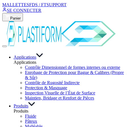
MALLETTES
FDS / FT
SUPPORT
SE CONNECTER
Panier
Applications
Applications
Contrôle Dimensionnel de formes internes ou externe
Enrobage de Protection pour Bague & Calibres (Propre
& Sûr)
Contrôle de Rugosité Indirecte
Protection & Masquage
Inspection Visuelle de l’État de Surface
Maintien, Bridage et Renfort de Pièces
Produits
Produits
Fluide
Pâteux
Malléable