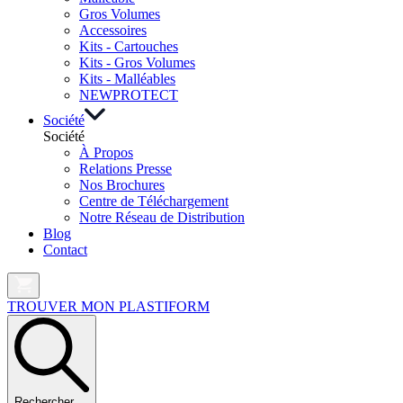
Gros Volumes
Accessoires
Kits - Cartouches
Kits - Gros Volumes
Kits - Malléables
NEW
PROTECT
Société
Société
À Propos
Relations Presse
Nos Brochures
Centre de Téléchargement
Notre Réseau de Distribution
Blog
Contact
TROUVER MON PLASTIFORM
Rechercher …