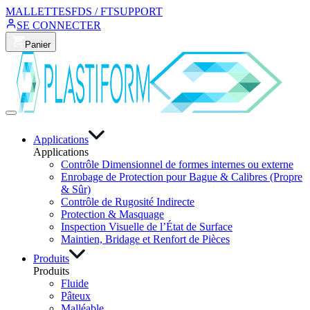
MALLETTES
FDS / FT
SUPPORT
SE CONNECTER
Panier
Applications
Applications
Contrôle Dimensionnel de formes internes ou externe
Enrobage de Protection pour Bague & Calibres (Propre
& Sûr)
Contrôle de Rugosité Indirecte
Protection & Masquage
Inspection Visuelle de l’État de Surface
Maintien, Bridage et Renfort de Pièces
Produits
Produits
Fluide
Pâteux
Malléable