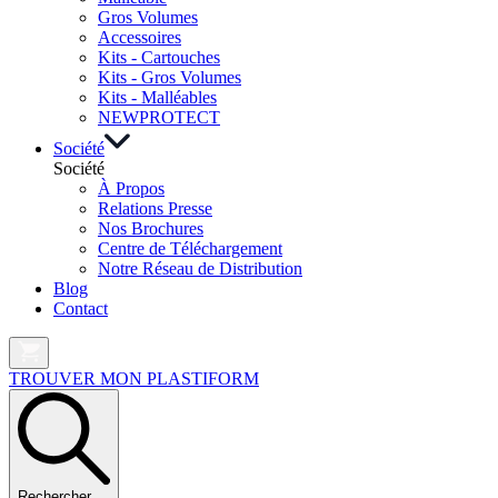
Gros Volumes
Accessoires
Kits - Cartouches
Kits - Gros Volumes
Kits - Malléables
NEW
PROTECT
Société
Société
À Propos
Relations Presse
Nos Brochures
Centre de Téléchargement
Notre Réseau de Distribution
Blog
Contact
TROUVER MON PLASTIFORM
Rechercher …