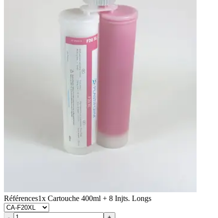
Références
1x Cartouche 400ml + 8 Injts. Longs
-
+