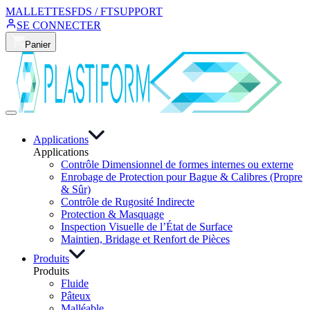
MALLETTES
FDS / FT
SUPPORT
SE CONNECTER
Panier
Applications
Applications
Contrôle Dimensionnel de formes internes ou externe
Enrobage de Protection pour Bague & Calibres (Propre
& Sûr)
Contrôle de Rugosité Indirecte
Protection & Masquage
Inspection Visuelle de l’État de Surface
Maintien, Bridage et Renfort de Pièces
Produits
Produits
Fluide
Pâteux
Malléable