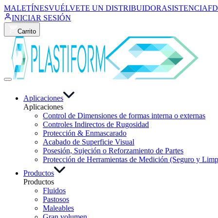
MALETÍNES
VUÉLVETE UN DISTRIBUIDOR
ASISTENCIA
FD
INICIAR SESIÓN
Carrito
Aplicaciones
Aplicaciones
Control de Dimensiones de formas interna o externas
Controles Indirectos de Rugosidad
Protección & Enmascarado
Acabado de Superficie Visual
Posesión, Sujeción o Reforzamiento de Partes
Protección de Herramientas de Medición (Seguro y Limp
Productos
Productos
Fluidos
Pastosos
Maleables
Gran volumen