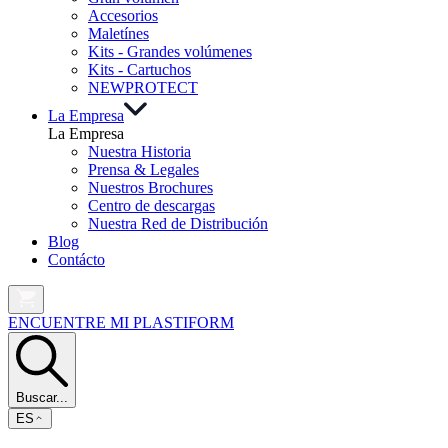
Accesorios
Maletínes
Kits - Grandes volúmenes
Kits - Cartuchos
NEW
PROTECT
La Empresa
La Empresa
Nuestra Historia
Prensa & Legales
Nuestros Brochures
Centro de descargas
Nuestra Red de Distribución
Blog
Contácto
ENCUENTRE MI PLASTIFORM
Buscar...
ES