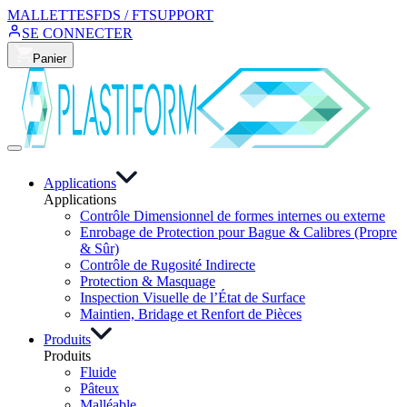
MALLETTES
FDS / FT
SUPPORT
SE CONNECTER
Panier
Applications
Applications
Contrôle Dimensionnel de formes internes ou externe
Enrobage de Protection pour Bague & Calibres (Propre
& Sûr)
Contrôle de Rugosité Indirecte
Protection & Masquage
Inspection Visuelle de l’État de Surface
Maintien, Bridage et Renfort de Pièces
Produits
Produits
Fluide
Pâteux
Malléable