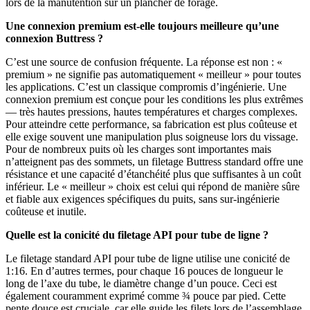
lors de la manutention sur un plancher de forage.
Une connexion premium est-elle toujours meilleure qu’une
connexion Buttress ?
C’est une source de confusion fréquente. La réponse est non : «
premium » ne signifie pas automatiquement « meilleur » pour toutes
les applications. C’est un classique compromis d’ingénierie. Une
connexion premium est conçue pour les conditions les plus extrêmes
— très hautes pressions, hautes températures et charges complexes.
Pour atteindre cette performance, sa fabrication est plus coûteuse et
elle exige souvent une manipulation plus soigneuse lors du vissage.
Pour de nombreux puits où les charges sont importantes mais
n’atteignent pas des sommets, un filetage Buttress standard offre une
résistance et une capacité d’étanchéité plus que suffisantes à un coût
inférieur. Le « meilleur » choix est celui qui répond de manière sûre
et fiable aux exigences spécifiques du puits, sans sur-ingénierie
coûteuse et inutile.
Quelle est la conicité du filetage API pour tube de ligne ?
Le filetage standard API pour tube de ligne utilise une conicité de
1:16. En d’autres termes, pour chaque 16 pouces de longueur le
long de l’axe du tube, le diamètre change d’un pouce. Ceci est
également couramment exprimé comme ¾ pouce par pied. Cette
pente douce est cruciale, car elle guide les filets lors de l’assemblage