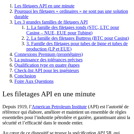
Les filetages API en une minute
Pourquoi les filetages « ordinaires » ne sont pas une solution
durable
Les 3 grandes familles de filetages API
1. La famille des filetages ronds (STC, LTC pour
Casing – NUE, EUE pour Tubing)
2. La famille des filetages Buttress (BTC pour Casing)
3. Famille des filetages pour tubes de ligne et tubes de
production (LP et EUE)
Connexions Premium (propriétaires)
La puissance des tolérances précises
Qualification type en quatre étapes
Check-list API pour les ingénieurs
Conclusion
Foire Aux Questions
Les filetages API en une minute
Depuis 1919, l’
American Petroleum Institute
(API) est l’autorité de
référence qui élabore, améliore et maintient un ensemble de règles
essentielles pour l’industrie pétrolière et gazière, garantissant ainsi la
sécurité et l’efficacité dans le monde entier.
Au cœur de ce dispositif se trouve la
spécification API 5B
, qui