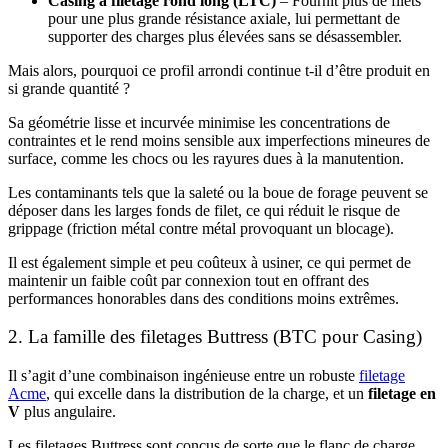
Casing à filetage rond long (LTC)
– Fournit plus de filets
pour une plus grande résistance axiale, lui permettant de
supporter des charges plus élevées sans se désassembler.
Mais alors, pourquoi ce profil arrondi continue t-il d’être produit en
si grande quantité ?
Sa géométrie lisse et incurvée minimise les concentrations de
contraintes et le rend moins sensible aux imperfections mineures de
surface, comme les chocs ou les rayures dues à la manutention.
Les contaminants tels que la saleté ou la boue de forage peuvent se
déposer dans les larges fonds de filet, ce qui réduit le risque de
grippage (friction métal contre métal provoquant un blocage).
Il est également simple et peu coûteux à usiner, ce qui permet de
maintenir un faible coût par connexion tout en offrant des
performances honorables dans des conditions moins extrêmes.
2. La famille des filetages Buttress (BTC pour Casing)
Il s’agit d’une combinaison ingénieuse entre un robuste
filetage
Acme
, qui excelle dans la distribution de la charge, et un
filetage en
V
plus angulaire.
Les filetages Buttress sont conçus de sorte que le flanc de charge