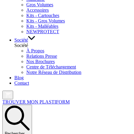
Gros Volumes
Accessoires
Kits - Cartouches
Kits - Gros Volumes
Kits - Malléables
NEW
PROTECT
Société
Société
À Propos
Relations Presse
Nos Brochures
Centre de Téléchargement
Notre Réseau de Distribution
Blog
Contact
TROUVER MON PLASTIFORM
Rechercher …