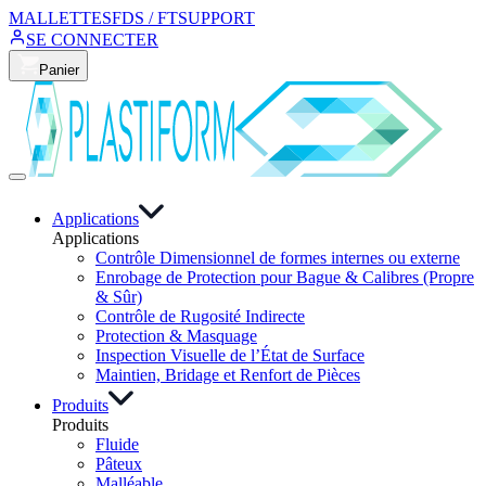
MALLETTES
FDS / FT
SUPPORT
SE CONNECTER
Panier
Applications
Applications
Contrôle Dimensionnel de formes internes ou externe
Enrobage de Protection pour Bague & Calibres (Propre
& Sûr)
Contrôle de Rugosité Indirecte
Protection & Masquage
Inspection Visuelle de l’État de Surface
Maintien, Bridage et Renfort de Pièces
Produits
Produits
Fluide
Pâteux
Malléable