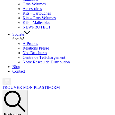
Gros Volumes
Accessoires
Kits - Cartouches
Kits - Gros Volumes
Kits - Malléables
NEW
PROTECT
Société
Société
À Propos
Relations Presse
Nos Brochures
Centre de Téléchargement
Notre Réseau de Distribution
Blog
Contact
TROUVER MON PLASTIFORM
Rechercher …