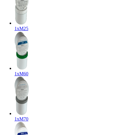
1x
M25
1x
M60
1x
M70