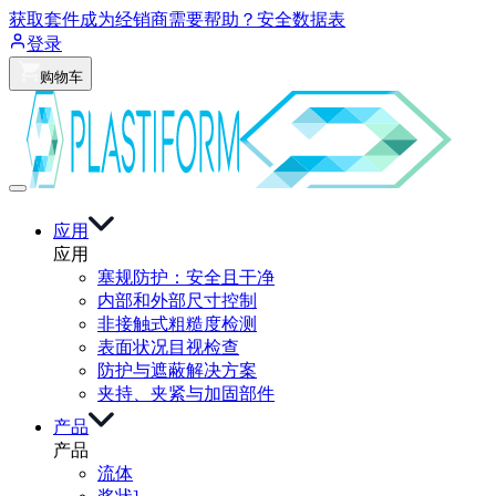
获取套件
成为经销商
需要帮助？
安全数据表
登录
购物车
应用
应用
塞规防护：安全且干净
内部和外部尺寸控制
非接触式粗糙度检测
表面状况目视检查
防护与遮蔽解决方案
夹持、夹紧与加固部件
产品
产品
流体