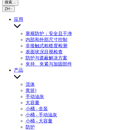
搜索…
ZH
应用
塞规防护：安全且干净
内部和外部尺寸控制
非接触式粗糙度检测
表面状况目视检查
防护与遮蔽解决方案
夹持、夹紧与加固部件
产品
流体
浆状]
手动油灰
大容量
小桶 - 盒装
小桶 - 手动油灰
小桶 - 大容量
防护