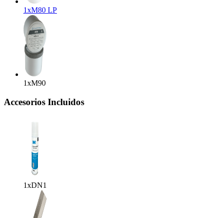
1x
M80 LP
1x
M90
Accesorios Incluidos
1x
DN1