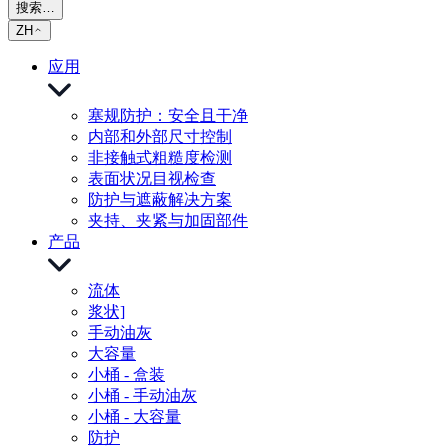
搜索…
ZH
应用
塞规防护：安全且干净
内部和外部尺寸控制
非接触式粗糙度检测
表面状况目视检查
防护与遮蔽解决方案
夹持、夹紧与加固部件
产品
流体
浆状]
手动油灰
大容量
小桶 - 盒装
小桶 - 手动油灰
小桶 - 大容量
防护