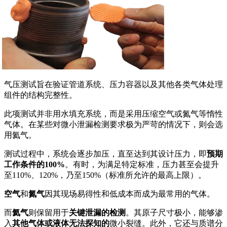
气压测试旨在验证管道系统、压力容器以及其他各类气体处理
组件的结构完整性。
此项测试并非用水填充系统，而是采用压缩空气或氮气等惰性
气体。在某些对微小泄漏检测要求极为严苛的情况下，则会选
用氦气。
测试过程中，系统会逐步加压，直至达到其设计压力，即
预期
工作条件的100%
。有时，为满足特定标准，压力甚至会提升
至110%、120%，乃至150%（标准所允许的最高上限）。
空气
和
氮气
因其现场易得性和低成本而成为最常用的气体。
而
氦气
则保留用于
关键泄漏的检测
。其原子尺寸极小，能够渗
入
其他气体或液体无法探知的
微小裂缝。此外，它还与质谱分