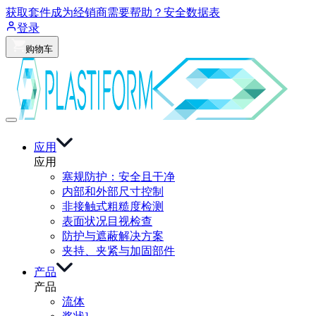
获取套件
成为经销商
需要帮助？
安全数据表
登录
购物车
应用
应用
塞规防护：安全且干净
内部和外部尺寸控制
非接触式粗糙度检测
表面状况目视检查
防护与遮蔽解决方案
夹持、夹紧与加固部件
产品
产品
流体