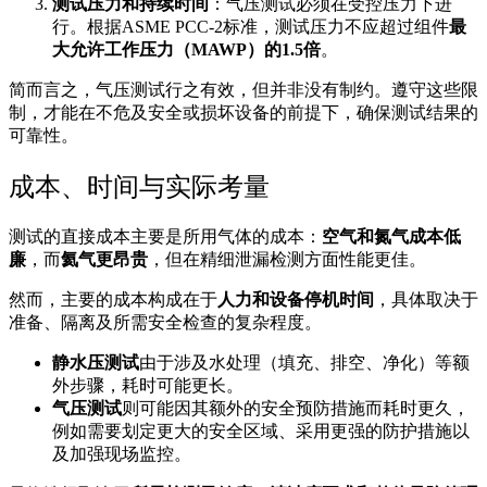
测试压力和持续时间
：气压测试必须在受控压力下进
行。根据ASME PCC-2标准，测试压力不应超过组件
最
大允许工作压力（MAWP）的1.5倍
。
简而言之，气压测试行之有效，但并非没有制约。遵守这些限
制，才能在不危及安全或损坏设备的前提下，确保测试结果的
可靠性。
成本、时间与实际考量
测试的直接成本主要是所用气体的成本：
空气和氮气成本低
廉
，而
氦气更昂贵
，但在精细泄漏检测方面性能更佳。
然而，主要的成本构成在于
人力和设备停机时间
，具体取决于
准备、隔离及所需安全检查的复杂程度。
静水压测试
由于涉及水处理（填充、排空、净化）等额
外步骤，耗时可能更长。
气压测试
则可能因其额外的安全预防措施而耗时更久，
例如需要划定更大的安全区域、采用更强的防护措施以
及加强现场监控。