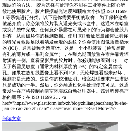
现缺陷的方法。 胶片选择与处理你不能在工业零件上随心所
欲地使用胶片。胶片根据感光速度和颗粒大小按照 ISO 11699-
1 等系统进行分类。以下是你需要平衡的取舍：为了保护这些
敏感介质，你必须将胶片装入避光夹或卡盒中。这通常在暗室
或换片袋中完成。任何意外暴露在可见光下的行为都会使胶片
起雾，从而破坏你的检测数据。使用 IQI 验证质量如何证明你
的曝光灵敏度足以看清发丝般的裂纹？你会使用图像质量指示
器 (IQI)，通常被称为透度计。这是一个小型装置（通常是带
有孔的薄片或一系列金属丝），在曝光期间放置在零件靠近辐
射源的一侧。查看显影后的胶片时，你必须能够看到 IQI 上对
应于所需灵敏度（通常为材料厚度的 2%）的特定金属丝或
孔。如果在放射线图像上看不到 IQI，无论焊缝看起来好坏，
检测都是无效的。这是你的校准证明。暗室处理要求产生潜影
只是成功的一半。然后，你必须通过化学处理使其可见。这通
常发生在严格控制的暗室环境或自动处理器中。该过程遵循严
格的顺序：在 ISO 11699-2… <a
href="https://www.plastiform.info/zh/blog/zhiliangbaozheng/fu-she-
jian-ce-cao-zuo-zhi-nan/" class="read-more">Read More</a>
阅读文章