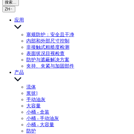
搜索…
ZH
应用
塞规防护：安全且干净
内部和外部尺寸控制
非接触式粗糙度检测
表面状况目视检查
防护与遮蔽解决方案
夹持、夹紧与加固部件
产品
流体
浆状]
手动油灰
大容量
小桶 - 盒装
小桶 - 手动油灰
小桶 - 大容量
防护