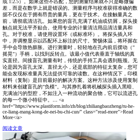
或 1:2.5）。如果这些不匹配，您的测量结果就不只是略微偏
差，而是在数学上就是错误的。测量程序与校准获得准确的数
据不仅仅在于拥有昂贵的量具，更在于技术。在接触量具之
前，请彻底清洁孔。如果您的盲孔充满了机油或切屑，探头接
触点就无法平齐贴合。使用专业的计量清洁用品清洁量具和
孔。对于校准，请使用设置环（或标准环）。将探头插入环
中，并调整显示以匹配环上标注的尺寸。警惕体温，将环握在
手中会导致热膨胀。进行测量时，轻轻地在孔内前后摆动（”
摇晃”）手柄，以找到反转点。该最小值代表垂直于轴线的真
实直径。间接盲孔测量有时，传统的手持工具会遇到瓶颈。无
论是因为盲孔太深、直径太小，还是底部的特征太复杂，您可
能会发现标准量具无法提供可靠的读数。在这种情况下，印模
材料（复制）是目前最好的解决方案。这种方法涉及使用复制
材料来创建盲孔的”负模”。与其挣扎着将机械探头插入黑暗、
充满油污的型腔，不如注入一种流动的聚合物，它可以流进孔
的每一个微小特征中。… <a
href="https://www.plastiform.info/zh/blog/zhiliangbaozheng/ru-he-
ce-liang-mang-kong-de-nei-bu-chi-cun/" class="read-more">Read
More</a>
阅读文章