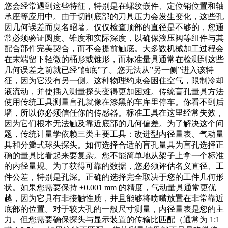
您会经常遇到这些特征，特别是在螺纹嵌件、定位销位置和轴
承座等应用中。由于切削底部的刀具压力会发生变化，这些孔
因几何误差而臭名昭著。仅仅检查顶部的直径是不够的，您通
常必须验证圆度、锥度和实际深度，以确保液压阀等组件与其
配合部件完美契合，而不会提前触底。大多数机械加工过程会
在末端留下轻微的桶形或锥形，而标准量具通常在检测到这些
几何误差之前就已经”触底”了。您无法从”另一侧”进入该特
征，因为它没有另一侧。这种物理约束会困住空气，限制冷却
液流动，并使插入测量探头变得更加困难。传统盲孔量具方法
使用传统工具测量盲孔就像在漆黑的车库里停车。你看不到后
墙，所以你必须信任你的传感器。标准工具在这里经常失效，
因为它们根本无法触及靠近底部的几何偏差。为了解决这个问
题，传统计量学依赖三类主要工具：改进型内径量表、气动量
具和分瓣式球头探头。如何选择合适的盲孔量具为盲孔选择正
确的量具比看起来要复杂。您不能简单地从架子上拿一个标准
的内径量规。为了获得可靠的数据，您必须评估名义直径、工
件公差，特别是孔深。正确的选择完全取决于您的工件几何形
状。如果您需要保持 ±0.001 mm 的精度，气动量具通常更优
越，因为它具有非接触性质，并且能够将喷嘴放置在非常靠近
底部的位置。对于较大孔的一般尺寸测量，内径量表是您的主
力。但您需要确保探头与显示装置的传输比匹配（通常为 1:1