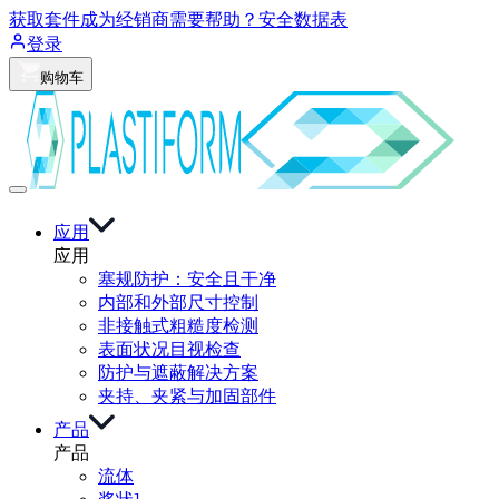
获取套件
成为经销商
需要帮助？
安全数据表
登录
购物车
应用
应用
塞规防护：安全且干净
内部和外部尺寸控制
非接触式粗糙度检测
表面状况目视检查
防护与遮蔽解决方案
夹持、夹紧与加固部件
产品
产品
流体