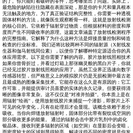
的了。你只能盯着破碎的零件，思考哪里出了问题。实际上，
最危险的缺陷往往隐藏在表面深处，那是你的卡尺和量具根本
无法触及的地方。为了真正验证结构完整性，你需要一种透视
固体材料的方法，就像医生观察断骨一样。这就是放射线检测
的核心目的。它依赖于辐射穿过物质，但根据材料的密度和厚
度而产生不同吸收率的原理。这篇文章涵盖了放射线检测程序
的完整指南。它解释了为什么这种方法是焊接质量控制和铸造
检查的行业标准。 我们还将比较两种不同的辐射源（X射线发
生器和伽马射线同位素），以便你了解哪种特定源适合你的具
体应用需求。以下是你需要了解的内容。胶片放射线照相技术
如果你曾骨折过，并看过灯箱上那张幽灵般的黑白片子，你就
已经见过胶片放射线照相的应用了。虽然工业界正迅速向数字
传感器转型，但严格意义上的模拟胶片仍是无损检测中最古老
且最成熟的图像采集技术。它能存在这么久是有原因的：它工
作可靠，并能提供审计员喜爱的实体的永久记录。但要获得清
晰的图像非常复杂。这不仅仅是”对准并拍摄”。你本质上是在
用辐射”绘画”，使用放射线胶片来捕捉一个潜影，即胶片上不
可见的化学变化，只有在处理后才会显现。该概念依赖于差分
吸收。当你向焊缝放射辐射时，固体部分比带有裂纹或空洞的
部分吸收更多的能量。 通过的辐射会击中胶片乳剂中的卤化
银晶体。接收到更多辐射的区域（如空洞）在显影后会变暗，
而密度较大的区域则显得较亮。解读这些不同的密度就是你发