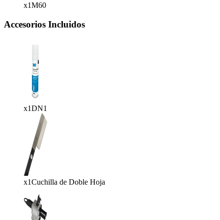
x1
M60
Accesorios Incluidos
x1
DN1
x1
Cuchilla de Doble Hoja