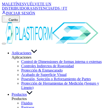
MALETÍNES
VUÉLVETE UN
DISTRIBUIDOR
ASISTENCIA
FDS / FT
INICIAR SESIÓN
Carrito
Aplicaciones
Aplicaciones
Control de Dimensiones de formas interna o externas
Controles Indirectos de Rugosidad
Protección & Enmascarado
Acabado de Superficie Visual
Posesión, Sujeción o Reforzamiento de Partes
Protección de Herramientas de Medición (Seguro y
Limpio)
Productos
Productos
Fluidos
Pastosos