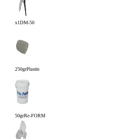
x1
DM-50
250gr
Plastin
50gr
Re-FORM