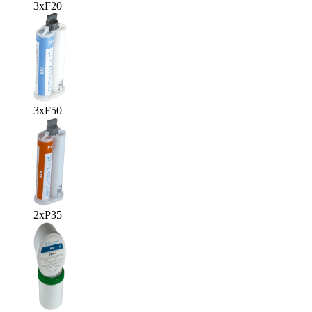
3x
F20
3x
F50
2x
P35