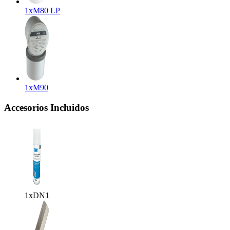
1x
M80 LP
1x
M90
Accesorios Incluidos
1x
DN1