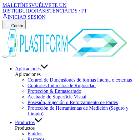
MALETÍNES
VUÉLVETE UN
DISTRIBUIDOR
ASISTENCIA
FDS / FT
INICIAR SESIÓN
Carrito
Aplicaciones
Aplicaciones
Control de Dimensiones de formas interna o externas
Controles Indirectos de Rugosidad
Protección & Enmascarado
Acabado de Superficie Visual
Posesión, Sujeción o Reforzamiento de Partes
Protección de Herramientas de Medición (Seguro y
Limpio)
Productos
Productos
Fluidos
Pastosos