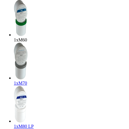
1x
M60
1x
M70
1x
M80 LP