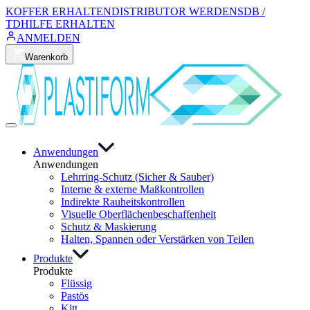
KOFFER ERHALTEN
DISTRIBUTOR WERDEN
SDB /
TD
HILFE ERHALTEN
ANMELDEN
Warenkorb
Anwendungen
Anwendungen
Lehrring-Schutz (Sicher & Sauber)
Interne & externe Maßkontrollen
Indirekte Rauheitskontrollen
Visuelle Oberflächenbeschaffenheit
Schutz & Maskierung
Halten, Spannen oder Verstärken von Teilen
Produkte
Produkte
Flüssig
Pastös
Kitt