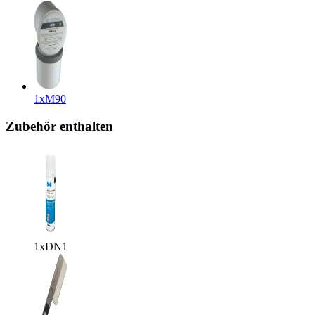
1x
M90
Zubehör enthalten
1x
DN1