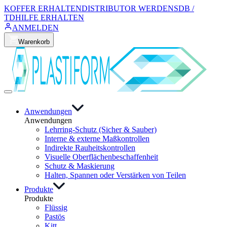
KOFFER ERHALTEN
DISTRIBUTOR WERDEN
SDB /
TD
HILFE ERHALTEN
ANMELDEN
Warenkorb
Anwendungen
Anwendungen
Lehrring-Schutz (Sicher & Sauber)
Interne & externe Maßkontrollen
Indirekte Rauheitskontrollen
Visuelle Oberflächenbeschaffenheit
Schutz & Maskierung
Halten, Spannen oder Verstärken von Teilen
Produkte
Produkte
Flüssig
Pastös
Kitt