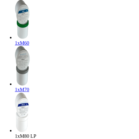
1x
M60
1x
M70
1x
M80 LP