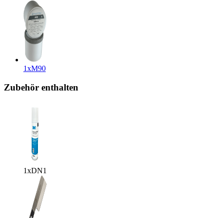
1x
M90
Zubehör enthalten
1x
DN1