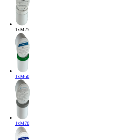
1x
M25
1x
M60
1x
M70