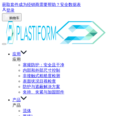
获取套件
成为经销商
需要帮助？
安全数据表
登录
购物车
应用
应用
塞规防护：安全且干净
内部和外部尺寸控制
非接触式粗糙度检测
表面状况目视检查
防护与遮蔽解决方案
夹持、夹紧与加固部件
产品
产品
流体