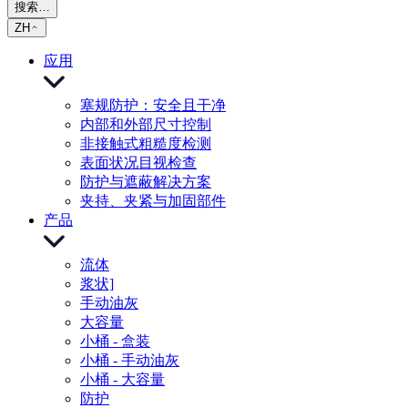
搜索…
ZH
应用
塞规防护：安全且干净
内部和外部尺寸控制
非接触式粗糙度检测
表面状况目视检查
防护与遮蔽解决方案
夹持、夹紧与加固部件
产品
流体
浆状]
手动油灰
大容量
小桶 - 盒装
小桶 - 手动油灰
小桶 - 大容量
防护