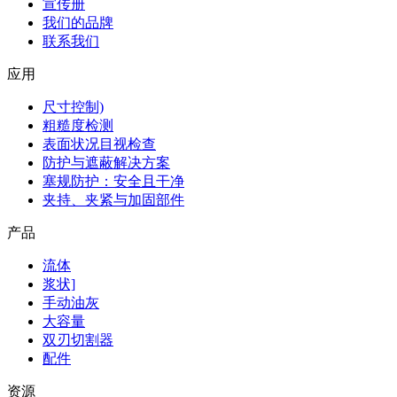
宣传册
我们的品牌
联系我们
应用
尺寸控制)
粗糙度检测
表面状况目视检查
防护与遮蔽解决方案
塞规防护：安全且干净
夹持、夹紧与加固部件
产品
流体
浆状]
手动油灰
大容量
双刃切割器
配件
资源