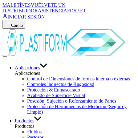
MALETÍNES
VUÉLVETE UN
DISTRIBUIDOR
ASISTENCIA
FDS / FT
INICIAR SESIÓN
Carrito
Aplicaciones
Aplicaciones
Control de Dimensiones de formas interna o externas
Controles Indirectos de Rugosidad
Protección & Enmascarado
Acabado de Superficie Visual
Posesión, Sujeción o Reforzamiento de Partes
Protección de Herramientas de Medición (Seguro y
Limpio)
Productos
Productos
Fluidos
Pastosos