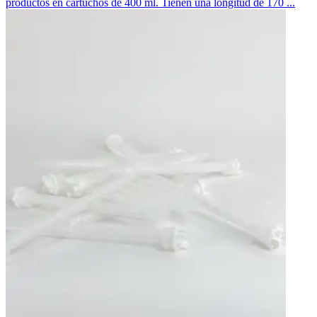
productos en cartuchos de 400 ml. Tienen una longitud de 170 ...