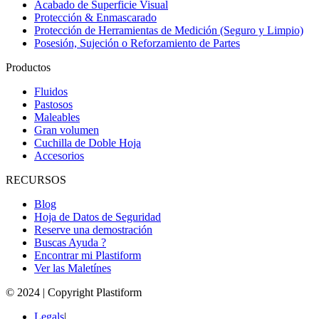
Acabado de Superficie Visual
Protección & Enmascarado
Protección de Herramientas de Medición (Seguro y Limpio)
Posesión, Sujeción o Reforzamiento de Partes
Productos
Fluidos
Pastosos
Maleables
Gran volumen
Cuchilla de Doble Hoja
Accesorios
RECURSOS
Blog
Hoja de Datos de Seguridad
Reserve una demostración
Buscas Ayuda ?
Encontrar mi Plastiform
Ver las Maletínes
© 2024 | Copyright Plastiform
Legals
|