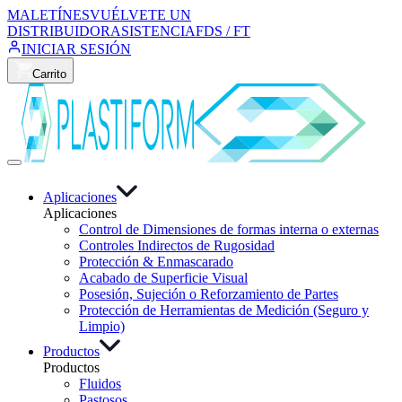
MALETÍNES
VUÉLVETE UN
DISTRIBUIDOR
ASISTENCIA
FDS / FT
INICIAR SESIÓN
Carrito
Aplicaciones
Aplicaciones
Control de Dimensiones de formas interna o externas
Controles Indirectos de Rugosidad
Protección & Enmascarado
Acabado de Superficie Visual
Posesión, Sujeción o Reforzamiento de Partes
Protección de Herramientas de Medición (Seguro y
Limpio)
Productos
Productos
Fluidos
Pastosos