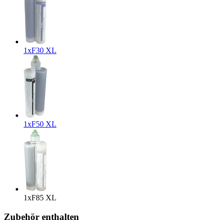
1x
F30 XL
1x
F50 XL
1x
F85 XL
Zubehör enthalten