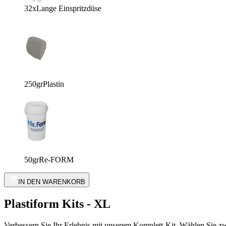
32x
Lange Einspritzdüse
250gr
Plastin
50gr
Re-FORM
IN DEN WARENKORB
Plastiform Kits - XL
Verbessern Sie Ihr Erlebnis mit unserem Komplett-Kit. Wählen Sie zwi