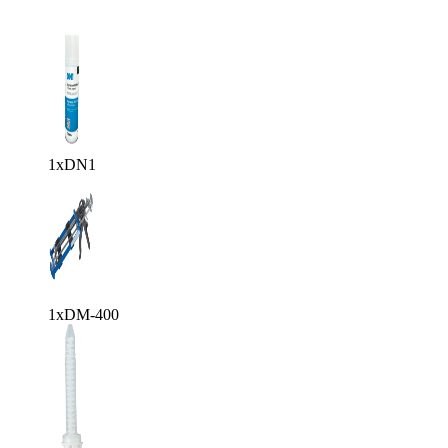
1x
DN1
1x
DM-400