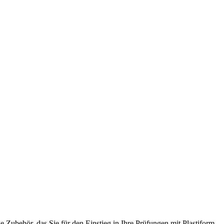
 Zubehör, das Sie für den Einstieg in Ihre Prüfungen mit Plastiform