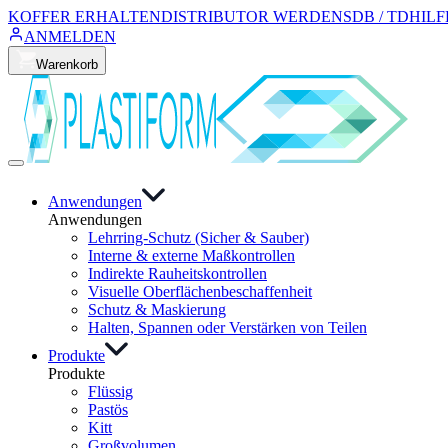
KOFFER ERHALTEN
DISTRIBUTOR WERDEN
SDB / TD
HILF
ANMELDEN
Warenkorb
Anwendungen
Anwendungen
Lehrring-Schutz (Sicher & Sauber)
Interne & externe Maßkontrollen
Indirekte Rauheitskontrollen
Visuelle Oberflächenbeschaffenheit
Schutz & Maskierung
Halten, Spannen oder Verstärken von Teilen
Produkte
Produkte
Flüssig
Pastös
Kitt
Großvolumen