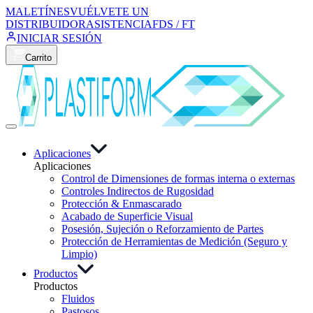
MALETÍNES
VUÉLVETE UN
DISTRIBUIDOR
ASISTENCIA
FDS / FT
INICIAR SESIÓN
Carrito
Aplicaciones
Aplicaciones
Control de Dimensiones de formas interna o externas
Controles Indirectos de Rugosidad
Protección & Enmascarado
Acabado de Superficie Visual
Posesión, Sujeción o Reforzamiento de Partes
Protección de Herramientas de Medición (Seguro y
Limpio)
Productos
Productos
Fluidos
Pastosos