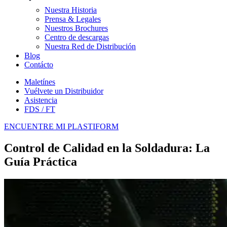
Nuestra Historia
Prensa & Legales
Nuestros Brochures
Centro de descargas
Nuestra Red de Distribución
Blog
Contácto
Maletínes
Vuélvete un Distribuidor
Asistencia
FDS / FT
ENCUENTRE MI PLASTIFORM
Control de Calidad en la Soldadura: La
Guía Práctica