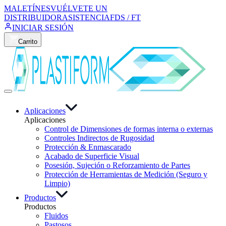
MALETÍNES
VUÉLVETE UN
DISTRIBUIDOR
ASISTENCIA
FDS / FT
INICIAR SESIÓN
Carrito
Aplicaciones
Aplicaciones
Control de Dimensiones de formas interna o externas
Controles Indirectos de Rugosidad
Protección & Enmascarado
Acabado de Superficie Visual
Posesión, Sujeción o Reforzamiento de Partes
Protección de Herramientas de Medición (Seguro y
Limpio)
Productos
Productos
Fluidos
Pastosos