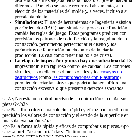
desde la zona más alejada hacia la mazarota) puede marcar la
diferencia. Para ello se puede recurrir al aislamiento, a la
elección de los materiales del molde y, a veces, incluso a su
precalentamiento.
Simulaciones:
El uso de herramientas de Ingeniería Asistida
por Ordenador (IAO) para simular el proceso de fundición
cambia las reglas del juego. Estos programas predicen con
precisión los patrones de solidificación y la magnitud de la
contracción, permitiendo perfeccionar el diseño y los
parámetros de fabricación mucho antes de iniciar la
producción. Es casi como tener una bola de cristal.
La etapa de inspección: ¡nunca hay que subestimarla!
Es
imprescindible un riguroso control de calidad. Los controles
visuales, las mediciones dimensionales y los
ensayos no
destructivos
(como
las comprobaciones con Plastiform
)
permiten detectar las piezas que podrían haber sufrido una
contracción excesiva o que presentan defectos asociados.
<h2>¿Necesita un control preciso de la contracción sin dañar sus
piezas?</h2>
<p>Plastiform ofrece una solución rápida y eficaz para medir con
precisión los valores de contracción y el estado de la superficie en
una sola evaluación.</p>
<p>Es la forma más rápida y eficaz de comprobar sus piezas.</p>
<p><a href=”/es/contact/” class=”button button-