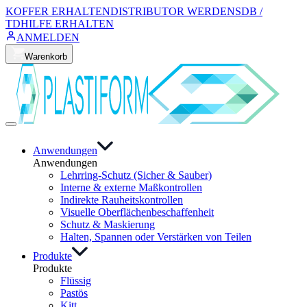
KOFFER ERHALTEN
DISTRIBUTOR WERDEN
SDB /
TD
HILFE ERHALTEN
ANMELDEN
Warenkorb
Anwendungen
Anwendungen
Lehrring-Schutz (Sicher & Sauber)
Interne & externe Maßkontrollen
Indirekte Rauheitskontrollen
Visuelle Oberflächenbeschaffenheit
Schutz & Maskierung
Halten, Spannen oder Verstärken von Teilen
Produkte
Produkte
Flüssig
Pastös
Kitt