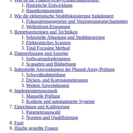
Historische Entwicklung
Hauptkomponenten
Wie die elektronische Strahlfokussierung funktioniert
Fokussierungsgesetze und Verzögerungsmechanismen
Wellenfront-Erzeugung
Betriebsprinzipien und Techniken
Sektorielle Abtastung und Strahlsteuerung
Elektronisches Scannen
Total Focusing Method
Datenerfassung und Anzeige
Softwareanforderungen
Scanarten und Bildgebung
Industrielle Anwendungen der Phased-Array-Prüfung
Schweißnahtprüfung
Dicken- und Korrosionsmessung
Weitere Anwendungen
Implementierungsmodi
Manuelle Prüfung
Kodierte und automatisierte Systeme
Einrichtung und Kalibrierung
Parameterauswahl
Normen und Qualifizierung
Fazit
Häufig gestellte Fragen